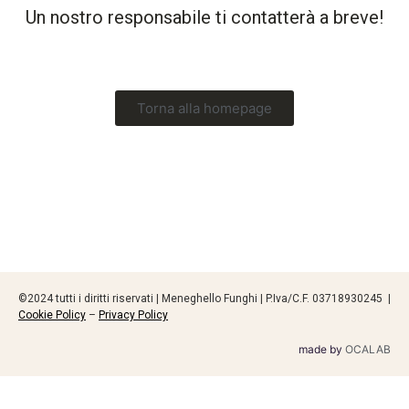
Un nostro responsabile ti contatterà a breve!
Torna alla homepage
©2024 tutti i diritti riservati | Meneghello Funghi | P.Iva/C.F. 03718930245 |
Cookie Policy
–
Privacy Policy
made by
OCALAB